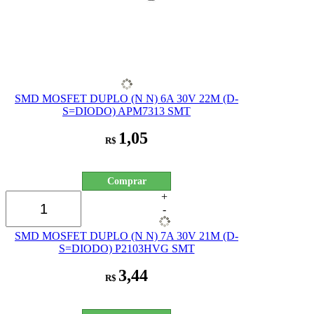
SMD MOSFET DUPLO (N N) 6A 30V 22M (D-
S=DIODO) APM7313 SMT
1,05
R$
Comprar
+
-
SMD MOSFET DUPLO (N N) 7A 30V 21M (D-
S=DIODO) P2103HVG SMT
3,44
R$