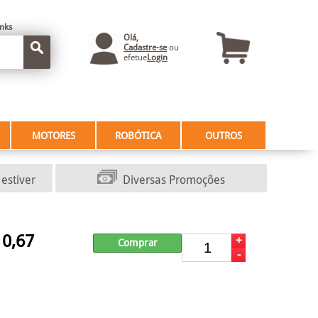
inks
Olá,
Cadastre-se
ou
efetue
Login
MOTORES
ROBÓTICA
OUTROS
estiver
Diversas Promoções
0,67
+
Comprar
$
-