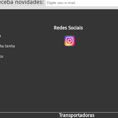
receba novidades:
Redes Sociais
a
nha Senha
os
Transportadoras