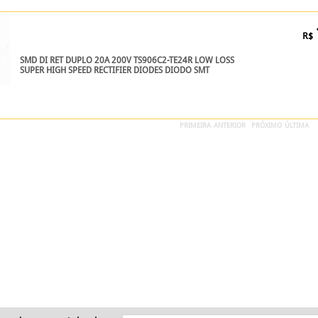
R$
SMD DI RET DUPLO 20A 200V TS906C2-TE24R LOW LOSS
SUPER HIGH SPEED RECTIFIER DIODES DIODO SMT
PRIMEIRA
ANTERIOR
PRÓXIMO
ÚLTIMA