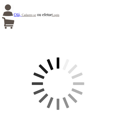
Olá,
ou efetue
Cadastre-se
Login