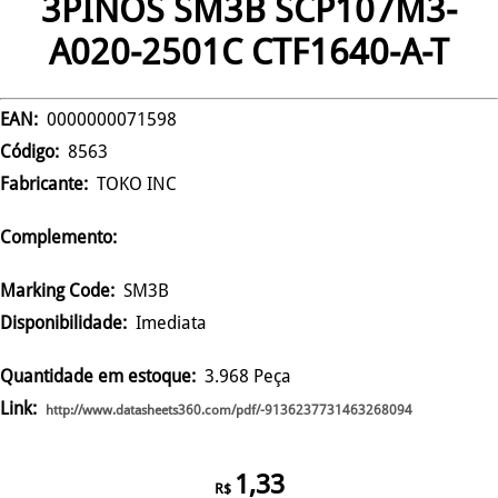
3PINOS SM3B SCP107M3-
A020-2501C CTF1640-A-T
EAN:
0000000071598
Código:
8563
Fabricante:
TOKO INC
Complemento:
Marking Code:
SM3B
Disponibilidade:
Imediata
Quantidade em estoque:
3.968 Peça
Link:
http://www.datasheets360.com/pdf/-9136237731463268094
1,33
R$