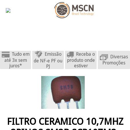
Emissão
Tudo em
Receba o
Diversas
até 3x sem
produto onde
de NF-e PF ou
Promoções
juros*
estiver
PJ
FILTRO CERAMICO 10,7MHZ